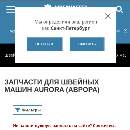
ПОИСК
Мы определили ваш регион
При проблемах с онлайн-оплатой заказов на сайте
как
Санкт-Петербург
X
установите российские сертификаты НУЦ Минцифры РФ
или используйте Яндекс.Браузер.
Подробнее...
ОСТАТЬСЯ
СМЕНИТЬ
Швеймастер
Запчасти
Запчасти для бытовых швейных маш
ЗАПЧАСТИ ДЛЯ ШВЕЙНЫХ
МАШИН AURORA (АВРОРА)
Фильтры
Бытовые швейные машины
Не нашли нужную запчасть на сайте? Свяжитесь
Запчасти