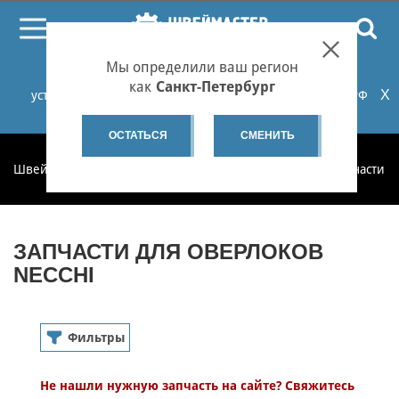
ПОИСК
Мы определили ваш регион
При проблемах с онлайн-оплатой заказов на сайте
как
Санкт-Петербург
X
установите российские сертификаты НУЦ Минцифры РФ
или используйте Яндекс.Браузер.
Подробнее...
ОСТАТЬСЯ
СМЕНИТЬ
Швеймастер
Запчасти
Запчасти для оверлоков
Запчасти д
ЗАПЧАСТИ ДЛЯ ОВЕРЛОКОВ
NECCHI
Фильтры
Оверлоки
Не нашли нужную запчасть на сайте? Свяжитесь
Запчасти