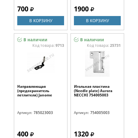
700
1900
В КОРЗИНУ
В КОРЗИНУ
В наличии
В наличии
Код товара:
9713
Код товара:
25731
Направляющая
Игольная пластина
(предохранитель
(Needle plate) Aurora
петлителя) Janome
NECCHI 754005003
NECCHI 785023003
Артикул:
785023003
Артикул:
754005003
400
1320