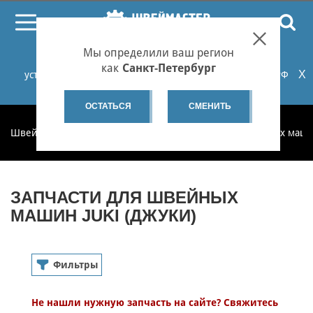
ПОИСК
Мы определили ваш регион
При проблемах с онлайн-оплатой заказов на сайте
как
Санкт-Петербург
X
установите российские сертификаты НУЦ Минцифры РФ
или используйте Яндекс.Браузер.
Подробнее...
ОСТАТЬСЯ
СМЕНИТЬ
Швеймастер
Запчасти
Запчасти для бытовых швейных маш
ЗАПЧАСТИ ДЛЯ ШВЕЙНЫХ
МАШИН JUKI (ДЖУКИ)
Фильтры
Бытовые швейные машины
Не нашли нужную запчасть на сайте? Свяжитесь
Запчасти