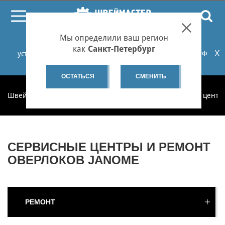
ПОИСК
Мы определили ваш регион
При проблемах с онлайн-оплатой заказов на сайте
как
Санкт-Петербург
X
установите российские сертификаты НУЦ Минцифры РФ
или используйте Яндекс.Браузер.
Подробнее...
ОСТАТЬСЯ
СМЕНИТЬ
Швеймастер
Ремонт
Ремонт оверлоков
Сервисные центры
СЕРВИСНЫЕ ЦЕНТРЫ И РЕМОНТ
ОВЕРЛОКОВ JANOME
РЕМОНТ