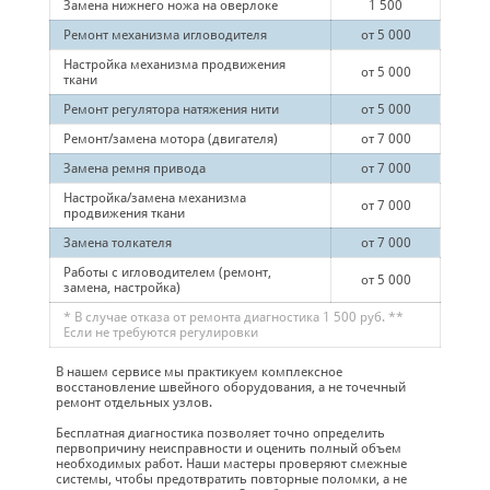
Замена нижнего ножа на оверлоке
1 500
Ремонт механизма игловодителя
от 5 000
Настройка механизма продвижения
от 5 000
ткани
Ремонт регулятора натяжения нити
от 5 000
Ремонт/замена мотора (двигателя)
от 7 000
Замена ремня привода
от 7 000
Настройка/замена механизма
от 7 000
продвижения ткани
Замена толкателя
от 7 000
Работы с игловодителем (ремонт,
от 5 000
замена, настройка)
* В случае отказа от ремонта диагностика 1 500 руб. **
Если не требуются регулировки
В нашем сервисе мы практикуем комплексное
восстановление швейного оборудования, а не точечный
ремонт отдельных узлов.
Бесплатная диагностика позволяет точно определить
первопричину неисправности и оценить полный объем
необходимых работ. Наши мастеры проверяют смежные
системы, чтобы предотвратить повторные поломки, а не