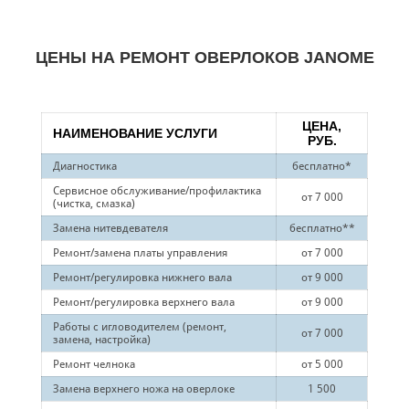
ЦЕНЫ НА РЕМОНТ ОВЕРЛОКОВ JANOME
ЦЕНА,
НАИМЕНОВАНИЕ УСЛУГИ
РУБ.
Диагностика
бесплатно*
Сервисное обслуживание/профилактика
от 7 000
(чистка, смазка)
Замена нитевдевателя
бесплатно**
Ремонт/замена платы управления
от 7 000
Ремонт/регулировка нижнего вала
от 9 000
Ремонт/регулировка верхнего вала
от 9 000
Работы с игловодителем (ремонт,
от 7 000
замена, настройка)
Ремонт челнока
от 5 000
Замена верхнего ножа на оверлоке
1 500