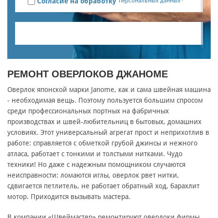
Согласие на обработку
персональных данных*
РЕМОНТ ОВЕРЛОКОВ ДЖАНОМЕ
Оверлок японской марки Janome, как и сама швейная машина
- необходимая вещь. Поэтому пользуется большим спросом
среди профессиональных портных на фабричных
производствах и швей-любительниц в бытовых, домашних
условиях. Этот универсальный агрегат прост и неприхотлив в
работе: справляется с обметкой грубой джинсы и нежного
атласа, работает с тонкими и толстыми нитками. Чудо
техники! Но даже с надежным помощником случаются
неисправности: ломаются иглы, оверлок рвет нитки,
сдвигается петлитель, не работает обратный ход, барахлит
мотор. Приходится вызывать мастера.
В компании «Швеймастер» ремонтируют оверлоки фирмы