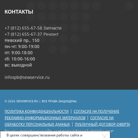
КОНТАКТЫ
+7 (812) 655-67-58 Запчасти
+7 (812) 655-67-37 Ремонт
Невский пр., 150
пн-чт: 9:00-19:00
пт: 9:00-18:00
сб: 10:00-16:00
вс: выходной
infospb@sewservice.ru
© 2026 SEWSERVICE.RU | ВСЕ ПРАВА ЗАЩИЩЕНЫ.
|
ПОЛИТИКА КОНФИДЕНЦИАЛЬНОСТИ
СОГЛАСИЕ НА ПОЛУЧЕНИЕ
|
РЕКЛАМНО-ИНФОРМАЦИОННЫХ МАТЕРИАЛОВ
СОГЛАСИЕ НА
|
ОБРАБОТКУ ПЕРСОНАЛЬНЫХ ДАННЫХ
ПУБЛИЧНЫЙ ДОГОВОР-ОФЕРТА
Все цены, приведённые на сайте, не являются публичной офертой и могут
отличаться от цен действующего прейскуранта.
В целях совершенствования работы сайта и