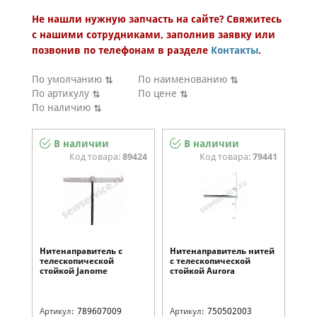
Тип оборудования
Не нашли нужную запчасть на сайте? Свяжитесь
Запчасти
с нашими сотрудниками, заполнив заявку или
Нитенаправители
Категория аксессуара
позвонив по телефонам в разделе
Контакты
.
Бренд
Модель
По умолчанию
По наименованию
По артикулу
По цене
По наличию
В наличии
В наличии
Код товара:
89424
Код товара:
79441
Нитенаправитель с
Нитенаправитель нитей
телескопической
с телескопической
стойкой Janome
стойкой Aurora
789607009
750502003
Артикул:
789607009
Артикул:
750502003