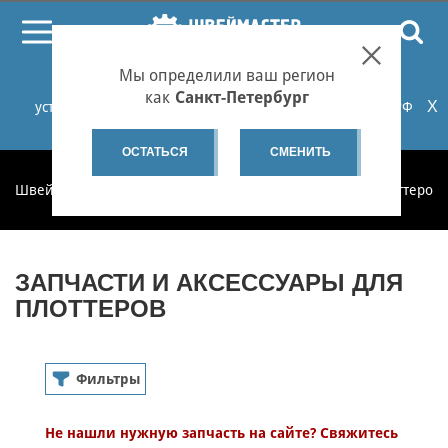
ПОИСК
Мы определили ваш регион
При проблемах с онлайн-оплатой заказов на сайте
как
Санкт-Петербург
X
установите российские сертификаты НУЦ Минцифры РФ
или используйте Яндекс.Браузер.
Подробнее...
ОСТАТЬСЯ
СМЕНИТЬ
Швеймастер
Запчасти
Запчасти и аксессуары для плоттеров
ЗАПЧАСТИ И АКСЕССУАРЫ ДЛЯ
ПЛОТТЕРОВ
Фильтры
Плоттеры
Не нашли нужную запчасть на сайте? Свяжитесь
Тип товара