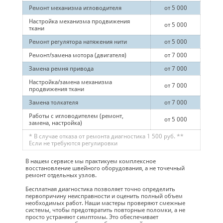
Ремонт механизма игловодителя
от 5 000
Настройка механизма продвижения
от 5 000
ткани
Ремонт регулятора натяжения нити
от 5 000
Ремонт/замена мотора (двигателя)
от 7 000
Замена ремня привода
от 7 000
Настройка/замена механизма
от 7 000
продвижения ткани
Замена толкателя
от 7 000
Работы с игловодителем (ремонт,
от 5 000
замена, настройка)
* В случае отказа от ремонта диагностика 1 500 руб. **
Если не требуются регулировки
В нашем сервисе мы практикуем комплексное
восстановление швейного оборудования, а не точечный
ремонт отдельных узлов.
Бесплатная диагностика позволяет точно определить
первопричину неисправности и оценить полный объем
необходимых работ. Наши мастеры проверяют смежные
системы, чтобы предотвратить повторные поломки, а не
просто устраняют симптомы. Это обеспечивает