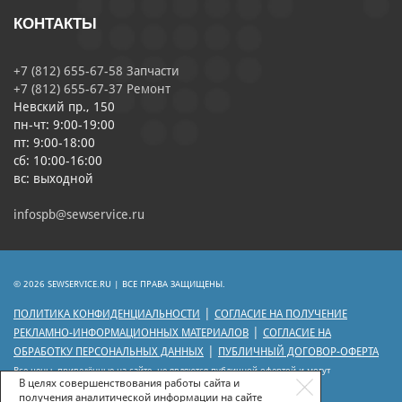
КОНТАКТЫ
+7 (812) 655-67-58 Запчасти
+7 (812) 655-67-37 Ремонт
Невский пр., 150
пн-чт: 9:00-19:00
пт: 9:00-18:00
сб: 10:00-16:00
вс: выходной
infospb@sewservice.ru
© 2026 SEWSERVICE.RU | ВСЕ ПРАВА ЗАЩИЩЕНЫ.
|
ПОЛИТИКА КОНФИДЕНЦИАЛЬНОСТИ
СОГЛАСИЕ НА ПОЛУЧЕНИЕ
|
РЕКЛАМНО-ИНФОРМАЦИОННЫХ МАТЕРИАЛОВ
СОГЛАСИЕ НА
|
ОБРАБОТКУ ПЕРСОНАЛЬНЫХ ДАННЫХ
ПУБЛИЧНЫЙ ДОГОВОР-ОФЕРТА
Все цены, приведённые на сайте, не являются публичной офертой и могут
отличаться от цен действующего прейскуранта.
В целях совершенствования работы сайта и
получения аналитической информации на сайте