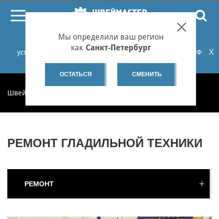
ПОИСК
Мы определили ваш регион
При проблемах с онлайн-оплатой заказов на сайте
как
Санкт-Петербург
X
установите российские сертификаты НУЦ Минцифры РФ
или используйте Яндекс.Браузер.
Подробнее...
ОСТАТЬСЯ
СМЕНИТЬ
Швеймастер
Ремонт
Ремонт гладильной техники
РЕМОНТ ГЛАДИЛЬНОЙ ТЕХНИКИ
РЕМОНТ