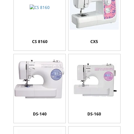
CS 8160
CX5
DS-140
DS-160