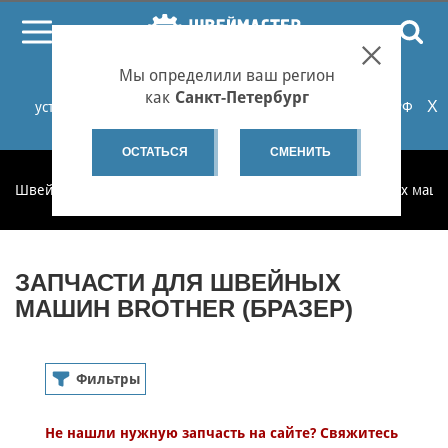
ПОИСК
Мы определили ваш регион
При проблемах с онлайн-оплатой заказов на сайте
как
Санкт-Петербург
X
установите российские сертификаты НУЦ Минцифры РФ
или используйте Яндекс.Браузер.
Подробнее...
ОСТАТЬСЯ
СМЕНИТЬ
Швеймастер
Запчасти
Запчасти для бытовых швейных маш
ЗАПЧАСТИ ДЛЯ ШВЕЙНЫХ
МАШИН BROTHER (БРАЗЕР)
Фильтры
Бытовые швейные машины
Не нашли нужную запчасть на сайте? Свяжитесь
Запчасти