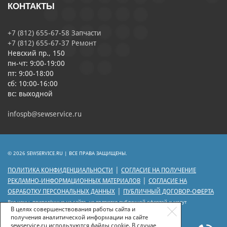
КОНТАКТЫ
+7 (812) 655-67-58 Запчасти
+7 (812) 655-67-37 Ремонт
Невский пр., 150
пн-чт: 9:00-19:00
пт: 9:00-18:00
сб: 10:00-16:00
вс: выходной
infospb@sewservice.ru
© 2026 SEWSERVICE.RU | ВСЕ ПРАВА ЗАЩИЩЕНЫ.
|
ПОЛИТИКА КОНФИДЕНЦИАЛЬНОСТИ
СОГЛАСИЕ НА ПОЛУЧЕНИЕ
|
РЕКЛАМНО-ИНФОРМАЦИОННЫХ МАТЕРИАЛОВ
СОГЛАСИЕ НА
|
ОБРАБОТКУ ПЕРСОНАЛЬНЫХ ДАННЫХ
ПУБЛИЧНЫЙ ДОГОВОР-ОФЕРТА
Все цены, приведённые на сайте, не являются публичной офертой и могут
отличаться от цен действующего прейскуранта.
В целях совершенствования работы сайта и
получения аналитической информации на сайте
sewservice.ru используются файлы cookie. В случае