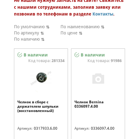
Не нашли нужную запчасть на сайте? Свяжитесь
Запчасти
с нашими сотрудниками, заполнив заявку или
Челноки
Категория аксессуара
позвонив по телефонам в разделе
Контакты
.
Бренд
Модель
По умолчанию
По наименованию
По артикулу
По цене
По наличию
В наличии
В наличии
Код товара:
281334
Код товара:
91986
Челнок в сборе с
Челнок Bernina
держателем шпульки
0336097.4.00
(восстановленный)
Bernina 0317933.6.00
Артикул:
0317933.6.00
Артикул:
0336097.4.00