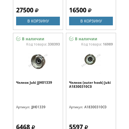
27500
16500
В КОРЗИНУ
В КОРЗИНУ
В наличии
В наличии
Код товара:
330393
Код товара:
16989
Челнок Juki JJH01339
Челнок (outer hook) Juki
A18300310C0
Артикул:
JJH01339
Артикул:
A18300310C0
6468
5597