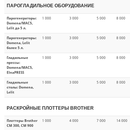
ПАРОГЛАДИЛЬНОЕ ОБОРУДОВАНИЕ
Парогенераторы:
1 000
3 000
5 000
8 000
Domena/MAC5,
Lelit до 5 л.
Парогенераторы:
1 000
3 000
5 000
8 000
Domena, Lelit
более 5 л.
Гладильные
1 000
3 000
5 000
8 000
прессы:
Domena/MAC5,
ElnaPRESS
Гладильные
1 000
3 000
5 000
8 000
столы: Domena,
Lelit
РАСКРОЙНЫЕ ПЛОТТЕРЫ BROTHER
Плоттеры Brother
1 000
4 000
7 000
14 000
CM 300, СM 900