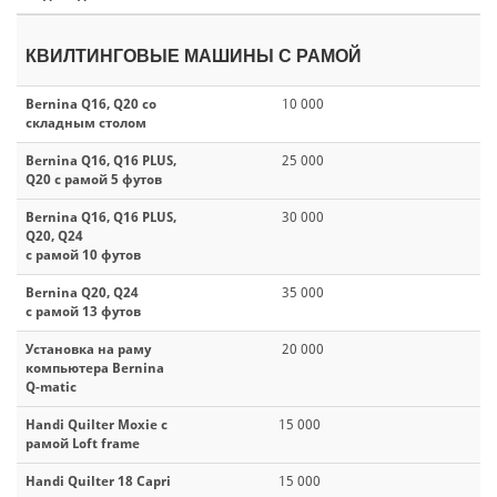
КВИЛТИНГОВЫЕ МАШИНЫ С РАМОЙ
Bernina Q16, Q20 со
10 000
складным столом
Bernina Q16, Q16 PLUS,
25 000
Q20 с рамой 5 футов
Bernina Q16, Q16 PLUS,
30 000
Q20, Q24
с рамой 10 футов
Bernina Q20, Q24
35 000
с рамой 13 футов
Установка на раму
20 000
компьютера Bernina
Q-matic
Handi Quilter Moxie с
15 000
рамой Loft frame
Handi Quilter 18 Capri
15 000