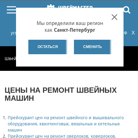
ПОИСК
Мы определили ваш регион
При проблемах с онлайн-оплатой заказов на сайте
как
Санкт-Петербург
X
установите российские сертификаты НУЦ Минцифры РФ
или используйте Яндекс.Браузер.
Подробнее...
ОСТАТЬСЯ
СМЕНИТЬ
Швеймастер
Цены
ЦЕНЫ НА РЕМОНТ ШВЕЙНЫХ
МАШИН
Прейскурант цен на ремонт швейного и вышивального
оборудования, квилтинговых, вязальных и кетельных
машин
Прейскурант цен на ремонт оверлоков, коверлоков,