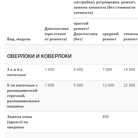
настройка), регулировка, ремонт,
замена элемента (без стоимости
элемента)
простой
Диагностика
ремонт/
(при отказе
Диагностика
средний
сложн
Вид, модель
от ремонта)
(Акт)
ремонт
ремонт
ОВЕРЛОКИ И КОВЕРЛОКИ
3-x и 4-х
1 000
4 000
7 000
14 000
ниточные
5-ти ниточные с
1 000
5 000
12 000
22 000
распошивочной
строчкой,
распошивальные
машины
Замена ножа
800
(одного) на
оверлоке