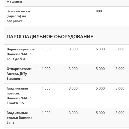
машины
Замена ножа
800
(одного) на
оверлоке
ПАРОГЛАДИЛЬНОЕ ОБОРУДОВАНИЕ
Парогенераторы:
1 000
3 000
5 000
8 000
Domena/MAC5,
Lelit до 5 л.
Отпариватели:
1 000
3 000
5 000
8 000
Aurora, Jiffy
Steamer .
Гладильные
1 000
3 000
5 000
8 000
прессы:
Domena/MAC5,
ElnaPRESS
Гладильные
1 000
3 000
5 000
8 000
столы: Domena,
Lelit