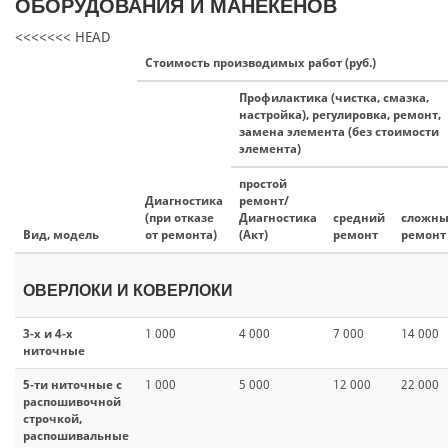
ОБОРУДОВАНИЯ И МАНЕКЕНОВ
<<<<<<< HEAD
Стоимость производимых работ (руб.)
Профилактика (чистка, смазка,
настройка), регулировка, ремонт,
замена элемента (без стоимости
элемента)
простой
Диагностика
ремонт/
(при отказе
Диагностика
средний
сложн
Вид, модель
от ремонта)
(Акт)
ремонт
ремонт
ОВЕРЛОКИ И КОВЕРЛОКИ
3-x и 4-х
1 000
4 000
7 000
14 000
ниточные
5-ти ниточные с
1 000
5 000
12 000
22 000
распошивочной
строчкой,
распошивальные