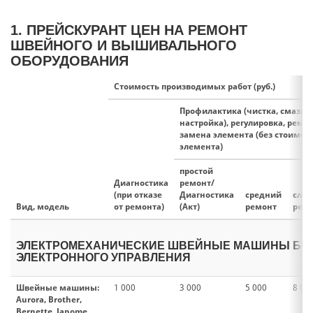
1. ПРЕЙСКУРАНТ ЦЕН НА РЕМОНТ
ШВЕЙНОГО И ВЫШИВАЛЬНОГО
ОБОРУДОВАНИЯ
Стоимость производимых работ (руб.)
Профилактика (чистка, смазка,
настройка), регулировка, ремон
замена элемента (без стоимос
элемента)
простой
Диагностика
ремонт/
(при отказе
Диагностика
средний
сло
Вид, модель
от ремонта)
(Акт)
ремонт
рем
ЭЛЕКТРОМЕХАНИЧЕСКИЕ ШВЕЙНЫЕ МАШИНЫ БЕ
ЭЛЕКТРОННОГО УПРАВЛЕНИЯ
Швейные машины:
1 000
3 000
5 000
8 00
Aurora, Brother,
Bernette, Janome,