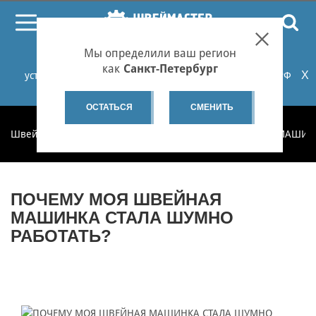
ПОИСК
Мы определили ваш регион
При проблемах с онлайн-оплатой заказов на сайте
как
Санкт-Петербург
X
установите российские сертификаты НУЦ Минцифры РФ
или используйте Яндекс.Браузер.
Подробнее...
ОСТАТЬСЯ
СМЕНИТЬ
Швеймастер
Блог
Статьи
ПОЧЕМУ МОЯ ШВЕЙНАЯ МАШИНК
ПОЧЕМУ МОЯ ШВЕЙНАЯ
МАШИНКА СТАЛА ШУМНО
РАБОТАТЬ?