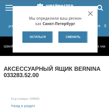
ПОИСК
Мы определили ваш регион
При проблемах с онлайн-оплатой заказов на сайте
как
Санкт-Петербург
X
установите российские сертификаты НУЦ Минцифры РФ
или используйте Яндекс.Браузер.
Подробнее...
ОСТАТЬСЯ
СМЕНИТЬ
Швеймастер
Запчасти
Запчасти для бытовых швейных маш
АКСЕССУАРНЫЙ ЯЩИК BERNINA
033283.52.00
Код товара:
109043
Назад в раздел