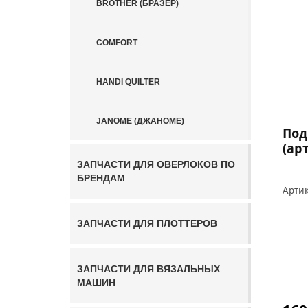
BROTHER (БРАЗЕР)
COMFORT
HANDI QUILTER
JANOME (ДЖАНОМЕ)
Под
(арт
JUKI (ДЖУКИ)
ЗАПЧАСТИ ДЛЯ ОВЕРЛОКОВ ПО
БРЕНДАМ
Артик
NECCHI
ЗАПЧАСТИ ДЛЯ ПЛОТТЕРОВ
SINGER (ЗИНГЕР)
ЗАПЧАСТИ ДЛЯ ВЯЗАЛЬНЫХ
МАШИН