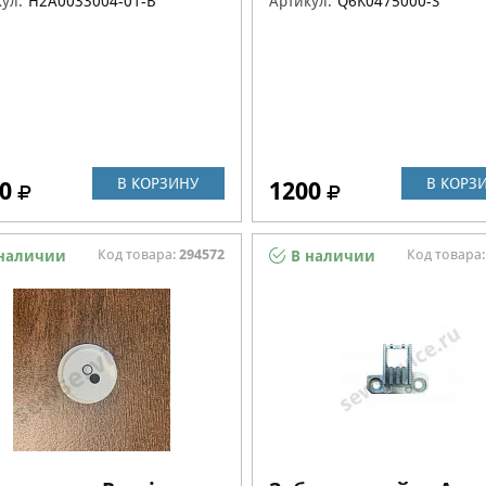
ул:
H2A0033004-01-B
Артикул:
Q6K0475000-S
В КОРЗИНУ
В КОРЗ
0
1200
Код товара:
294572
Код товара
наличии
В наличии