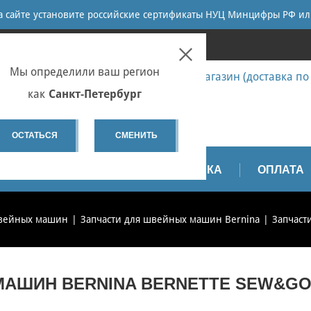
ПОИСК
на сайте установите российские сертификаты НУЦ Минцифры РФ ил
ПЕТЕРБУРГ
Мы определили ваш регион
7 (812) 655-67-58 Запчасти - интернет-магазин (доставка по
7 (812) 655-67-37 Ремонт
как
Санкт-Петербург
spb@sewservice.ru
ОСТАТЬСЯ
СМЕНИТЬ
АПЧАСТИ
ВИДЕО
ДОСТАВКА
ОПЛАТА
швейных машин
Запчасти для швейных машин Bernina
Запчаст
МАШИН BERNINA BERNETTE SEW&GO