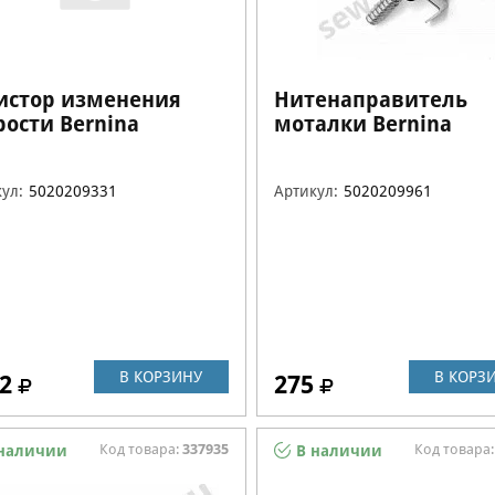
истор изменения
Нитенаправитель
рости Bernina
моталки Bernina
0209331
5020209961
ул:
5020209331
Артикул:
5020209961
В КОРЗИНУ
В КОРЗ
2
275
Код товара:
337935
Код товара
наличии
В наличии