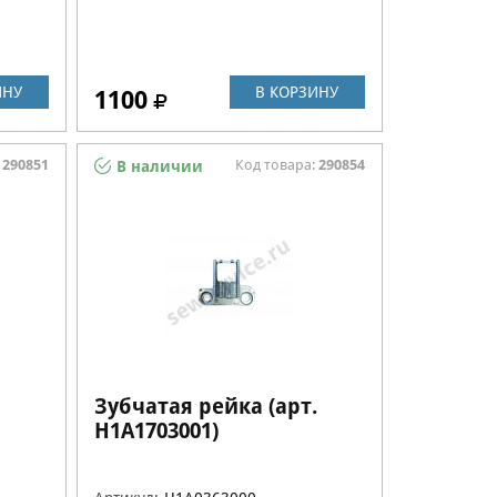
ИНУ
В КОРЗИНУ
1100
:
290851
Код товара:
290854
В наличии
Зубчатая рейка (арт.
H1A1703001)