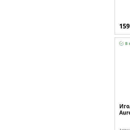
159
В 
Иго
Aur
H2A