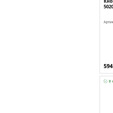
Кно
502
Артик
594
В 