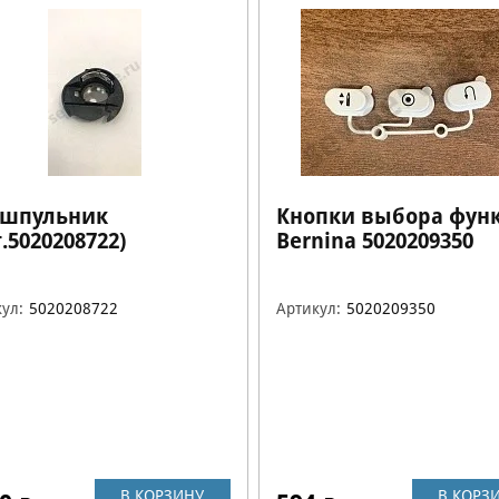
шпульник
Кнопки выбора фун
.5020208722)
Bernina 5020209350
ул:
5020208722
Артикул:
5020209350
В КОРЗИНУ
В КОРЗ