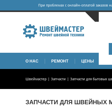
При проблемах с онлайн-оплатой заказов 
САНКТ-
+
+
info
О НАС
РЕМОНТ
ЦЕНЫ
З
Швеймастер
Запчасти
Запчасти для бытовых 
ЗАПЧАСТИ ДЛЯ ШВЕЙНЫХ 