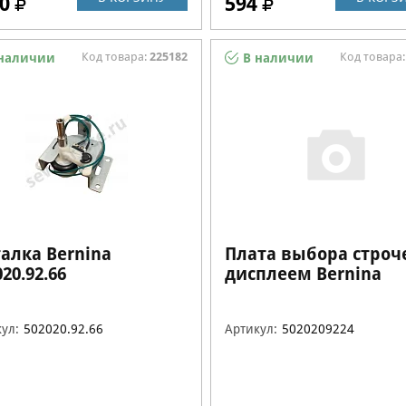
0
594
Код товара:
225182
Код товара
наличии
В наличии
алка Bernina
Плата выбора строче
20.92.66
дисплеем Bernina
5020209224
ул:
502020.92.66
Артикул:
5020209224