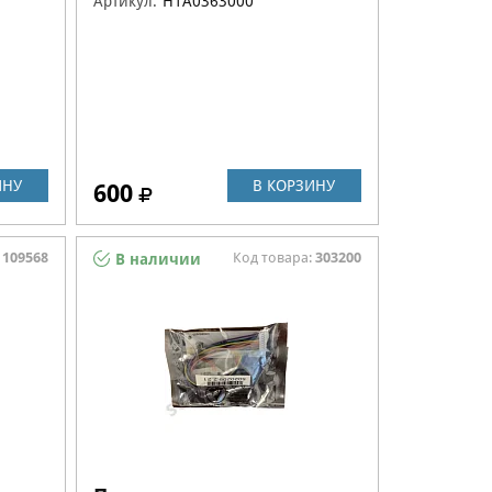
Артикул:
H1A0363000
ИНУ
В КОРЗИНУ
600
:
109568
Код товара:
303200
В наличии