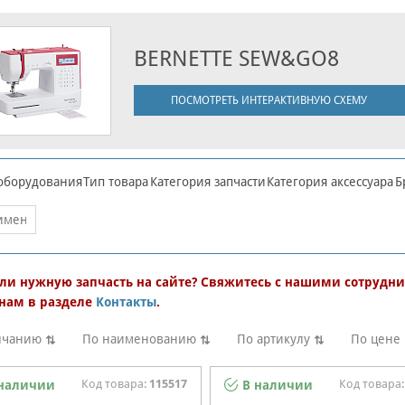
BERNETTE SEW&GO8
ПОСМОТРЕТЬ ИНТЕРАКТИВНУЮ СХЕМУ
оборудования
Тип товара
Категория запчасти
Категория аксессуара
Б
ли нужную запчасть на сайте? Свяжитесь с нашими сотрудни
нам в разделе
Контакты
.
лчанию
По наименованию
По артикулу
По цене
Код товара:
115517
Код товара
наличии
В наличии