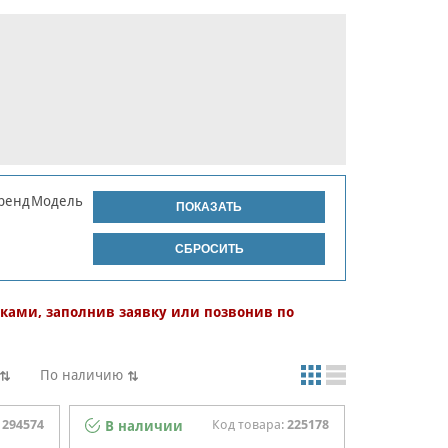
ренд
Модель
ками, заполнив заявку или позвонив по
По наличию
:
294574
Код товара:
225178
В наличии