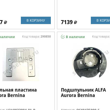
В КОРЗИНУ
В КОРЗ
7
7139
Код товара:
290850
Код товара
наличии
В наличии
льная пластина
Подшпульник ALFA
ora Bernina
Aurora Bernina
0033004-01-B
Q6K0475000-S