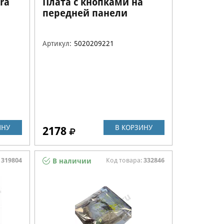
ra
Плата с кнопками на
передней панели
Bernina 5020209221
Артикул:
5020209221
ИНУ
В КОРЗИНУ
2178
:
319804
Код товара:
332846
В наличии