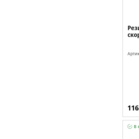
Рез
ско
502
Артик
116
В 