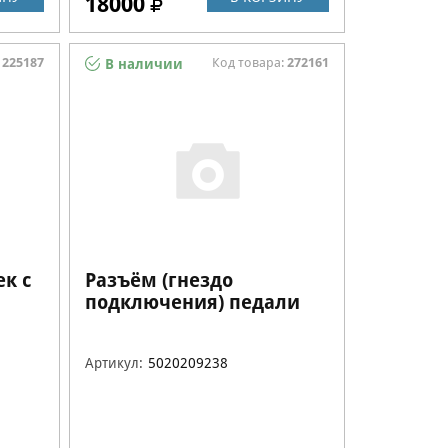
18000
:
225187
Код товара:
272161
В наличии
к с
Разъём (гнездо
подключения) педали
Bernina 5020209238
Артикул:
5020209238