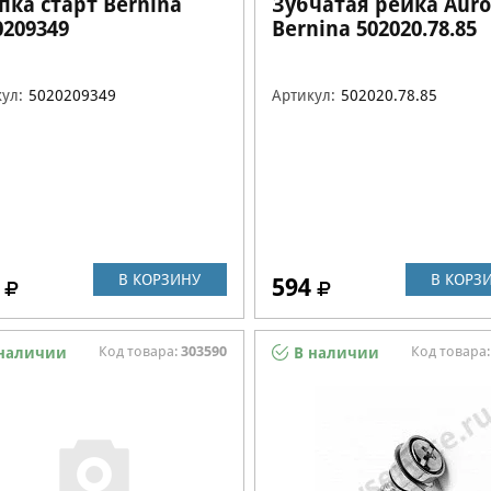
пка старт Bernina
Зубчатая рейка Auro
0209349
Bernina 502020.78.85
ул:
5020209349
Артикул:
502020.78.85
В КОРЗИНУ
В КОРЗ
594
Код товара:
303590
Код товара
наличии
В наличии