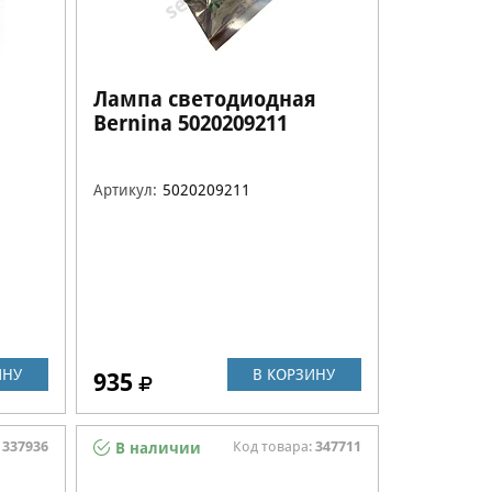
Лампа светодиодная
Bernina 5020209211
Артикул:
5020209211
ИНУ
В КОРЗИНУ
935
:
337936
Код товара:
347711
В наличии