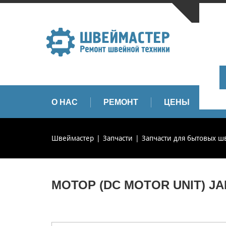
САНКТ-
+
+
info
О НАС
РЕМОНТ
ЦЕНЫ
З
Швеймастер
Запчасти
Запчасти для бытовых 
МОТОР (DC MOTOR UNIT) JA