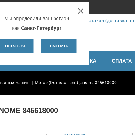
ПОИСК
ПЕТЕРБУРГ
Мы определили ваш регион
7 (812) 655-67-58 Запчасти - интернет-магазин (доставка по
7 (812) 655-67-37 Ремонт
как
Санкт-Петербург
spb@sewservice.ru
ОСТАТЬСЯ
СМЕНИТЬ
АПЧАСТИ
ВИДЕО
ДОСТАВКА
ОПЛАТА
швейных машин
Мотор (Dc motor unit) Janome 845618000
NOME 845618000