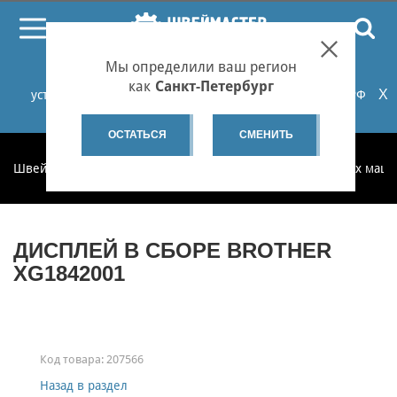
ПОИСК
Мы определили ваш регион
При проблемах с онлайн-оплатой заказов на сайте
как
Санкт-Петербург
X
установите российские сертификаты НУЦ Минцифры РФ
или используйте Яндекс.Браузер.
Подробнее...
ОСТАТЬСЯ
СМЕНИТЬ
Швеймастер
Запчасти
Запчасти для бытовых швейных маш
ДИСПЛЕЙ В СБОРЕ BROTHER
XG1842001
Код товара:
207566
Назад в раздел