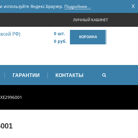
X
и используйте Яндекс.Браузер.
Подробнее...
ЛИЧНЫЙ КАБИНЕТ
 всей РФ)
0 шт.
КОРЗИНА
0 руб.
ГАРАНТИИ
КОНТАКТЫ
 XE2996001
001