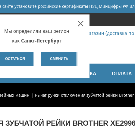
ПОИСК
на сайте установите российские сертификаты НУЦ Минцифры РФ ил
ПЕТЕРБУРГ
Мы определили ваш регион
7 (812) 655-67-58 Запчасти - интернет-магазин (доставка по
7 (812) 655-67-37 Ремонт
как
Санкт-Петербург
spb@sewservice.ru
ОСТАТЬСЯ
СМЕНИТЬ
АПЧАСТИ
ВИДЕО
ДОСТАВКА
ОПЛАТА
швейных машин
Рычаг ручки отключения зубчатой рейки Brother
 ЗУБЧАТОЙ РЕЙКИ BROTHER XE2996