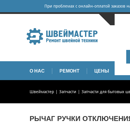
При проблемах с онлайн-оплатой заказов 
САНКТ-
+
+
info
О НАС
РЕМОНТ
ЦЕНЫ
З
Швеймастер
Запчасти
Запчасти для бытовых 
РЫЧАГ РУЧКИ ОТКЛЮЧЕНИЯ