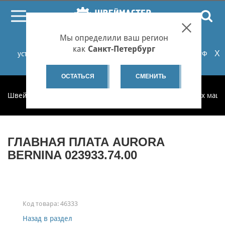
ПОИСК
Мы определили ваш регион
При проблемах с онлайн-оплатой заказов на сайте
как
Санкт-Петербург
X
установите российские сертификаты НУЦ Минцифры РФ
или используйте Яндекс.Браузер.
Подробнее...
ОСТАТЬСЯ
СМЕНИТЬ
Швеймастер
Запчасти
Запчасти для бытовых швейных маш
ГЛАВНАЯ ПЛАТА AURORA
BERNINA 023933.74.00
Код товара:
46333
Назад в раздел