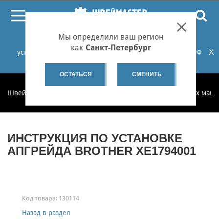
ПОИСК
Мы определили ваш регион
При проблемах с онлайн-оплатой заказов на сайте
как
Санкт-Петербург
X
установите российские сертификаты НУЦ Минцифры РФ
или используйте Яндекс.Браузер.
Подробнее...
ОСТАТЬСЯ
СМЕНИТЬ
Швеймастер
Запчасти
Запчасти для бытовых швейных маш
ИНСТРУКЦИЯ ПО УСТАНОВКЕ
АПГРЕЙДА BROTHER XE1794001
Код товара:
130114
Назад в раздел