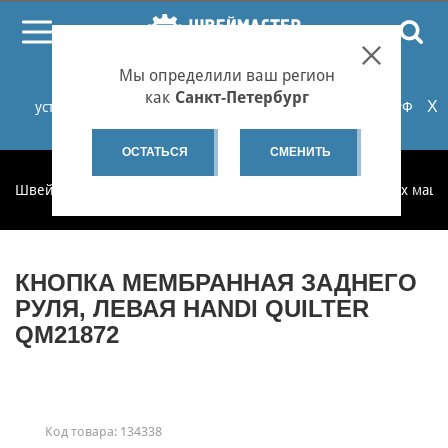
ПОИСК
Мы определили ваш регион
При проблемах с онлайн-оплатой заказов на сайте
как
Санкт-Петербург
X
установите российские сертификаты НУЦ Минцифры РФ
или используйте Яндекс.Браузер.
Подробнее...
ОСТАТЬСЯ
СМЕНИТЬ
Швеймастер
Запчасти
Запчасти для бытовых швейных маш
КНОПКА МЕМБРАННАЯ ЗАДНЕГО
РУЛЯ, ЛЕВАЯ HANDI QUILTER
QM21872
Код товара:
134338