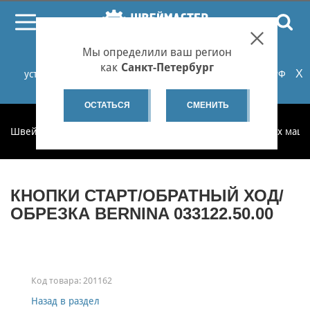
ПОИСК
Мы определили ваш регион
При проблемах с онлайн-оплатой заказов на сайте
как
Санкт-Петербург
X
установите российские сертификаты НУЦ Минцифры РФ
или используйте Яндекс.Браузер.
Подробнее...
ОСТАТЬСЯ
СМЕНИТЬ
Швеймастер
Запчасти
Запчасти для бытовых швейных маш
КНОПКИ СТАРТ/ОБРАТНЫЙ ХОД/
ОБРЕЗКА BERNINA 033122.50.00
Код товара:
201162
Назад в раздел