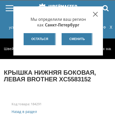
ПОИСК
Мы определили ваш регион
При проблемах с онлайн-оплатой заказов на сайте
как
Санкт-Петербург
X
установите российские сертификаты НУЦ Минцифры РФ
или используйте Яндекс.Браузер.
Подробнее...
ОСТАТЬСЯ
СМЕНИТЬ
Швеймастер
Запчасти
Запчасти для бытовых швейных маш
КРЫШКА НИЖНЯЯ БОКОВАЯ,
ЛЕВАЯ BROTHER XC5583152
Код товара:
184291
Назад в раздел