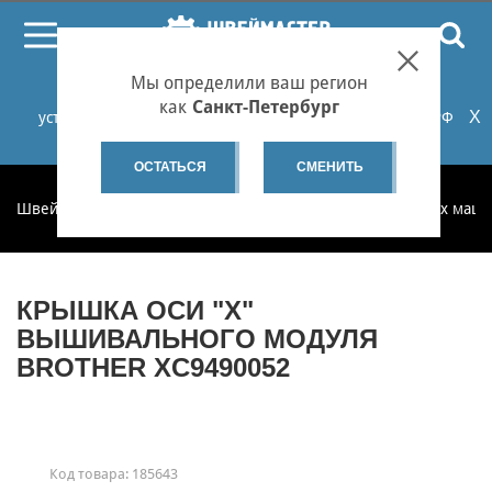
ПОИСК
Мы определили ваш регион
При проблемах с онлайн-оплатой заказов на сайте
как
Санкт-Петербург
X
установите российские сертификаты НУЦ Минцифры РФ
или используйте Яндекс.Браузер.
Подробнее...
ОСТАТЬСЯ
СМЕНИТЬ
Швеймастер
Запчасти
Запчасти для бытовых швейных маш
КРЫШКА ОСИ "Х"
ВЫШИВАЛЬНОГО МОДУЛЯ
BROTHER XC9490052
Код товара:
185643