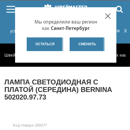
ПОИСК
Мы определили ваш регион
При проблемах с онлайн-оплатой заказов на сайте
как
Санкт-Петербург
X
установите российские сертификаты НУЦ Минцифры РФ
или используйте Яндекс.Браузер.
Подробнее...
ОСТАТЬСЯ
СМЕНИТЬ
Швеймастер
Запчасти
Запчасти для бытовых швейных маш
ЛАМПА СВЕТОДИОДНАЯ C
ПЛАТОЙ (СЕРЕДИНА) BERNINA
502020.97.73
Код товара:
289277