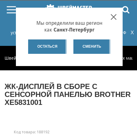
ПОИСК
Мы определили ваш регион
При проблемах с онлайн-оплатой заказов на сайте
как
Санкт-Петербург
X
установите российские сертификаты НУЦ Минцифры РФ
или используйте Яндекс.Браузер.
Подробнее...
ОСТАТЬСЯ
СМЕНИТЬ
Швеймастер
Запчасти
Запчасти для бытовых швейных маш
ЖК-ДИСПЛЕЙ В СБОРЕ С
СЕНСОРНОЙ ПАНЕЛЬЮ BROTHER
XE5831001
Код товара:
188192