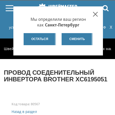
ПОИСК
Мы определили ваш регион
При проблемах с онлайн-оплатой заказов на сайте
как
Санкт-Петербург
X
установите российские сертификаты НУЦ Минцифры РФ
или используйте Яндекс.Браузер.
Подробнее...
ОСТАТЬСЯ
СМЕНИТЬ
Швеймастер
Запчасти
Запчасти для бытовых швейных маш
ПРОВОД СОЕДЕНИТЕЛЬНЫЙ
ИНВЕРТОРА BROTHER XC6195051
Код товара:
80567
Назад в раздел