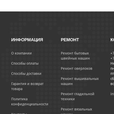
ИНФОРМАЦИЯ
РЕМОНТ
К
О компании
Ремонт бытовых
+7
швейных машин
+7
Способы оплаты
Н
Ремонт оверлоков
пн
Способы доставки
пт
Ремонт вышивальных
сб
Гарантия и возврат
машин
в
товара
Ремонт гладильной
in
Политика
техники
конфиденциальности
Ремонт вязальных