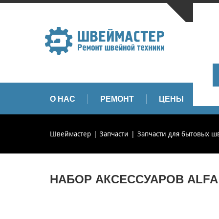
САНКТ-
+
+
info
О НАС
РЕМОНТ
ЦЕНЫ
З
Швеймастер
Запчасти
Запчасти для бытовых 
НАБОР АКСЕССУАРОВ ALFA 