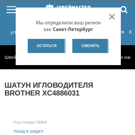
ПОИСК
Мы определили ваш регион
При проблемах с онлайн-оплатой заказов на сайте
как
Санкт-Петербург
X
установите российские сертификаты НУЦ Минцифры РФ
или используйте Яндекс.Браузер.
Подробнее...
ОСТАТЬСЯ
СМЕНИТЬ
Швеймастер
Запчасти
Запчасти для бытовых швейных маш
ШАТУН ИГЛОВОДИТЕЛЯ
BROTHER XC4886031
Код товара:
34864
Назад в раздел