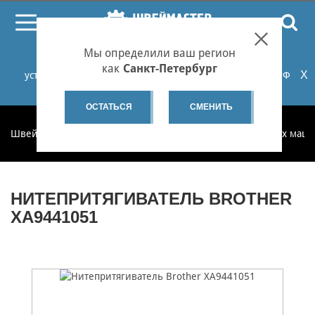
ПОИСК
Мы определили ваш регион
При проблемах с онлайн-оплатой заказов на сайте
как
Санкт-Петербург
X
установите российские сертификаты НУЦ Минцифры РФ
или используйте Яндекс.Браузер.
Подробнее...
ОСТАТЬСЯ
СМЕНИТЬ
Швеймастер
Запчасти
Запчасти для бытовых швейных маш
НИТЕПРИТЯГИВАТЕЛЬ BROTHER
XA9441051