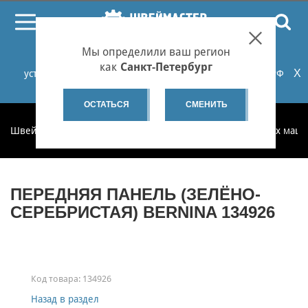
ПОИСК
Мы определили ваш регион
При проблемах с онлайн-оплатой заказов на сайте
как
Санкт-Петербург
X
установите российские сертификаты НУЦ Минцифры РФ
или используйте Яндекс.Браузер.
Подробнее...
ОСТАТЬСЯ
СМЕНИТЬ
Швеймастер
Запчасти
Запчасти для бытовых швейных маш
ПЕРЕДНЯЯ ПАНЕЛЬ (ЗЕЛЁНО-
СЕРЕБРИСТАЯ) BERNINA 134926
Код товара:
134926
Назад в раздел