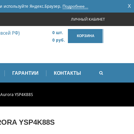
X
и используйте Яндекс.Браузер.
Подробнее...
ЛИЧНЫЙ КАБИНЕТ
 всей РФ)
0 шт.
КОРЗИНА
0 руб.
ГАРАНТИИ
КОНТАКТЫ
) Aurora YSP4K88S
RORA YSP4K88S