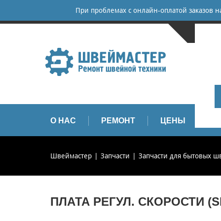
При проблемах с онлайн-оплатой заказов 
САНКТ-
+
+
info
О НАС
РЕМОНТ
ЦЕНЫ
З
Швеймастер
Запчасти
Запчасти для бытовых 
ПЛАТА РЕГУЛ. СКОРОСТИ (