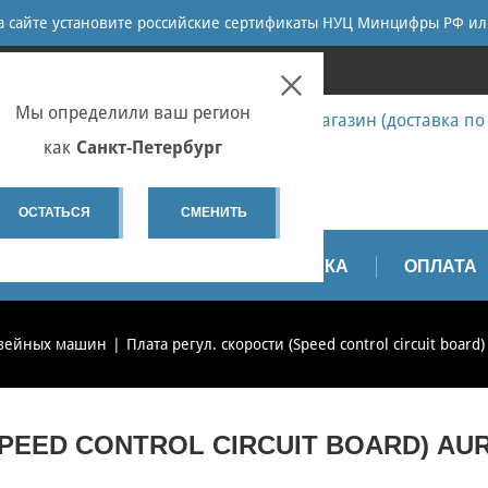
ПОИСК
на сайте установите российские сертификаты НУЦ Минцифры РФ ил
ПЕТЕРБУРГ
Мы определили ваш регион
7 (812) 655-67-58 Запчасти - интернет-магазин (доставка по
7 (812) 655-67-37 Ремонт
как
Санкт-Петербург
spb@sewservice.ru
ОСТАТЬСЯ
СМЕНИТЬ
АПЧАСТИ
ВИДЕО
ДОСТАВКА
ОПЛАТА
швейных машин
Плата регул. скорости (Speed control circuit board
SPEED CONTROL CIRCUIT BOARD) AU