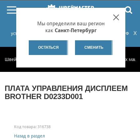
ПОИСК
Мы определили ваш регион
При проблемах с онлайн-оплатой заказов на сайте
как
Санкт-Петербург
X
установите российские сертификаты НУЦ Минцифры РФ
или используйте Яндекс.Браузер.
Подробнее...
ОСТАТЬСЯ
СМЕНИТЬ
Швеймастер
Запчасти
Запчасти для бытовых швейных маш
ПЛАТА УПРАВЛЕНИЯ ДИСПЛЕЕМ
BROTHER D0233D001
Код товара:
316738
Назад в раздел