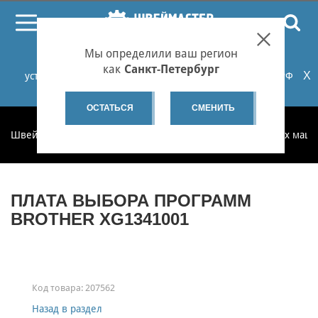
ПОИСК
Мы определили ваш регион
При проблемах с онлайн-оплатой заказов на сайте
как
Санкт-Петербург
X
установите российские сертификаты НУЦ Минцифры РФ
или используйте Яндекс.Браузер.
Подробнее...
ОСТАТЬСЯ
СМЕНИТЬ
Швеймастер
Запчасти
Запчасти для бытовых швейных маш
ПЛАТА ВЫБОРА ПРОГРАММ
BROTHER XG1341001
Код товара:
207562
Назад в раздел