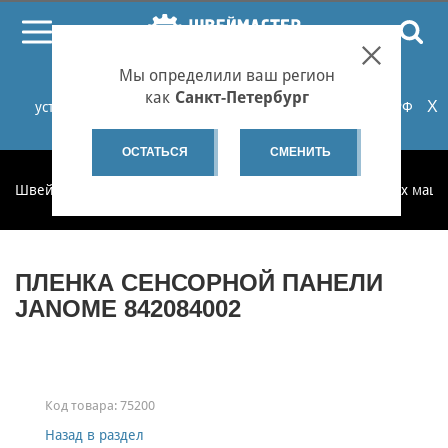
ПОИСК
Мы определили ваш регион
При проблемах с онлайн-оплатой заказов на сайте
как
Санкт-Петербург
X
установите российские сертификаты НУЦ Минцифры РФ
или используйте Яндекс.Браузер.
Подробнее...
ОСТАТЬСЯ
СМЕНИТЬ
Швеймастер
Запчасти
Запчасти для бытовых швейных маш
ПЛЕНКА СЕНСОРНОЙ ПАНЕЛИ
JANOME 842084002
Код товара:
75200
Назад в раздел