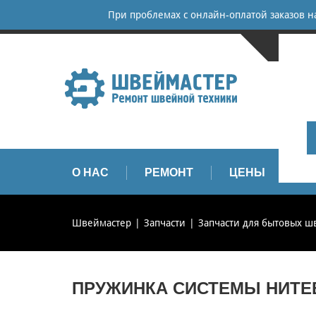
При проблемах с онлайн-оплатой заказов 
САНКТ-
+
+
info
О НАС
РЕМОНТ
ЦЕНЫ
З
Швеймастер
Запчасти
Запчасти для бытовых 
ПРУЖИНКА СИСТЕМЫ НИТЕВ