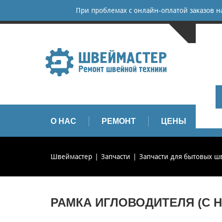
При проблемах с онлайн-оплатой заказов 
САНКТ-
+
+
info
О НАС
РЕМОНТ
ЦЕНЫ
З
Швеймастер
Запчасти
Запчасти для бытовых 
РАМКА ИГЛОВОДИТЕЛЯ (С НИ