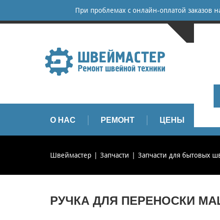
При проблемах с онлайн-оплатой заказов 
САНКТ-
+
+
info
О НАС
РЕМОНТ
ЦЕНЫ
З
Швеймастер
Запчасти
Запчасти для бытовых 
РУЧКА ДЛЯ ПЕРЕНОСКИ МА