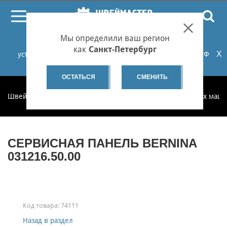
ПОИСК
Мы определили ваш регион
При проблемах с онлайн-оплатой заказов на сайте
как
Санкт-Петербург
X
установите российские сертификаты НУЦ Минцифры РФ
или используйте Яндекс.Браузер.
Подробнее...
ОСТАТЬСЯ
СМЕНИТЬ
Швеймастер
Запчасти
Запчасти для бытовых швейных маш
СЕРВИСНАЯ ПАНЕЛЬ BERNINA
031216.50.00
Код товара:
74111
Назад в раздел