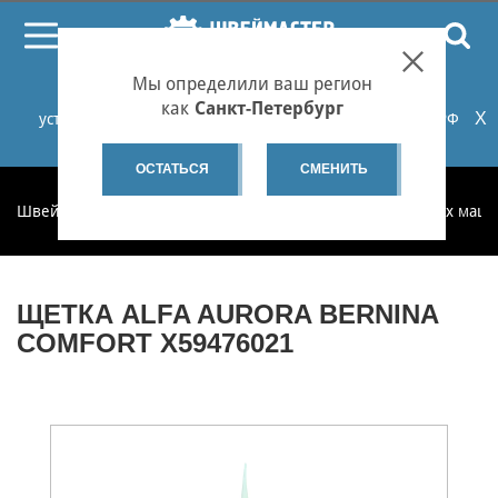
ПОИСК
Мы определили ваш регион
При проблемах с онлайн-оплатой заказов на сайте
как
Санкт-Петербург
X
установите российские сертификаты НУЦ Минцифры РФ
или используйте Яндекс.Браузер.
Подробнее...
ОСТАТЬСЯ
СМЕНИТЬ
Швеймастер
Запчасти
Запчасти для бытовых швейных маш
ЩЕТКА ALFA AURORA BERNINA
COMFORT X59476021