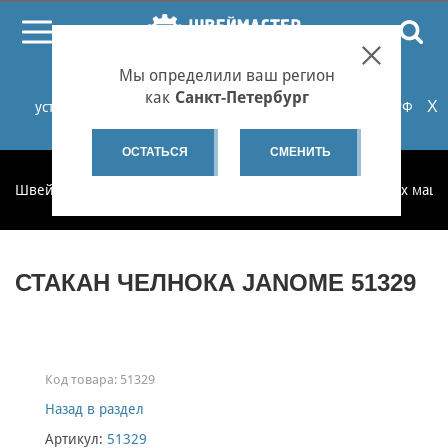
ПОИСК
Мы определили ваш регион
При проблемах с онлайн-оплатой заказов на сайте
как
Санкт-Петербург
X
установите российские сертификаты НУЦ Минцифры РФ
или используйте Яндекс.Браузер.
Подробнее...
ОСТАТЬСЯ
СМЕНИТЬ
Швеймастер
Запчасти
Запчасти для бытовых швейных маш
СТАКАН ЧЕЛНОКА JANOME 51329
Код товара:
51329
Назад в раздел
Артикул:
51329