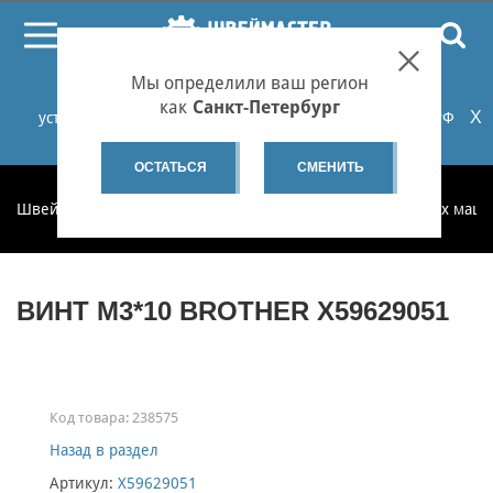
ПОИСК
Мы определили ваш регион
При проблемах с онлайн-оплатой заказов на сайте
как
Санкт-Петербург
X
установите российские сертификаты НУЦ Минцифры РФ
или используйте Яндекс.Браузер.
Подробнее...
ОСТАТЬСЯ
СМЕНИТЬ
Швеймастер
Запчасти
Запчасти для бытовых швейных маш
ВИНТ М3*10 BROTHER X59629051
Код товара:
238575
Назад в раздел
Артикул:
X59629051