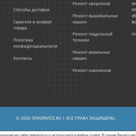
Ремонт оверлоков
пн
Способы доставки
пт
Ремонт вышивальных
сб
Гарантия и возврат
машин
в
товара
Ремонт гладильной
in
Политика
техники
конфиденциальности
Ремонт вязальных
Контакты
машин
Ремонт манекенов
© 2026 SEWSERVICE.RU | ВСЕ ПРАВА ЗАЩИЩЕНЫ.
|
ЕНИЕ РЕКЛАМНО-ИНФОРМАЦИОННЫХ МАТЕРИАЛОВ
СОГЛАСИЕ НА ОБРАБОТК
мации на сайте sewservice.ru используются файлы cookie. В случае Вашего нес