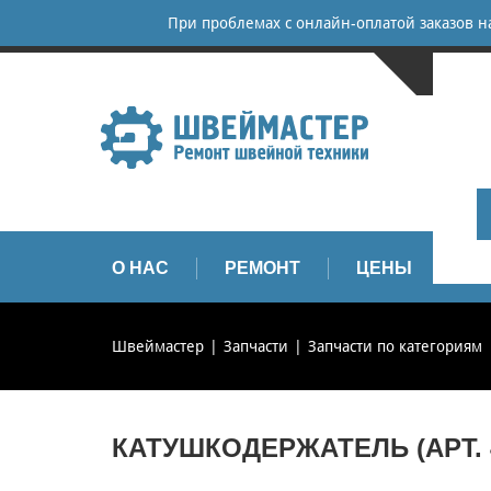
При проблемах с онлайн-оплатой заказов 
САНКТ-
+
+
info
О НАС
РЕМОНТ
ЦЕНЫ
З
Швеймастер
Запчасти
Запчасти по категориям
КАТУШКОДЕРЖАТЕЛЬ (АРТ. 4