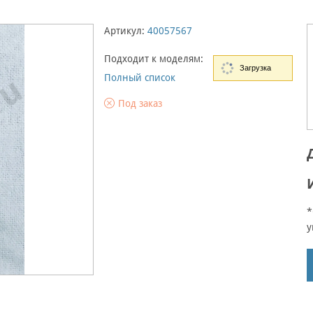
Артикул:
40057567
Подходит к моделям:
Загрузка
Полный список
Под заказ
*
у