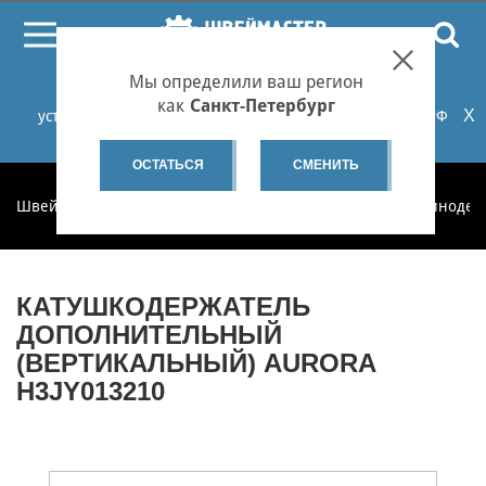
ПОИСК
Мы определили ваш регион
При проблемах с онлайн-оплатой заказов на сайте
как
Санкт-Петербург
X
установите российские сертификаты НУЦ Минцифры РФ
или используйте Яндекс.Браузер.
Подробнее...
ОСТАТЬСЯ
СМЕНИТЬ
Швеймастер
Запчасти
Запчасти по категориям
Бобинодер
КАТУШКОДЕРЖАТЕЛЬ
ДОПОЛНИТЕЛЬНЫЙ
(ВЕРТИКАЛЬНЫЙ) AURORA
H3JY013210