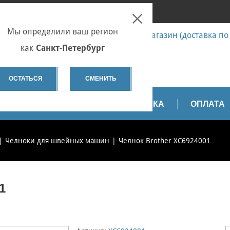
ПОИСК
ПЕТЕРБУРГ
Мы определили ваш регион
7 (812) 655-67-58 Запчасти - интернет-магазин (доставка по
7 (812) 655-67-37 Ремонт
как
Санкт-Петербург
spb@sewservice.ru
ОСТАТЬСЯ
СМЕНИТЬ
АПЧАСТИ
ВИДЕО
ДОСТАВКА
ОПЛАТА
Челноки для швейных машин
Челнок Brother XC6924001
1