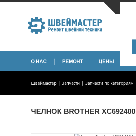
САНКТ-
+
+
info
О НАС
РЕМОНТ
ЦЕНЫ
З
Швеймастер
Запчасти
Запчасти по категориям
ЧЕЛНОК BROTHER XC692400