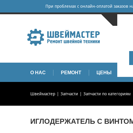
При проблемах с онлайн-оплатой заказов 
САНКТ-
+
+
info
О НАС
РЕМОНТ
ЦЕНЫ
З
Швеймастер
Запчасти
Запчасти по категориям
ИГЛОДЕРЖАТЕЛЬ С ВИНТОМ (