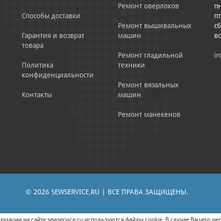
Ремонт оверлоков
пн
Способы доставки
пт
Ремонт вышивальных
сб
Гарантия и возврат
машин
в
товара
Ремонт гладильной
in
Политика
техники
конфиденциальности
Ремонт вязальных
Контакты
машин
Ремонт манекенов
© 2026 SEWSERVICE.RU | ВСЕ ПРАВА ЗАЩИЩЕНЫ.
|
ЕНИЕ РЕКЛАМНО-ИНФОРМАЦИОННЫХ МАТЕРИАЛОВ
СОГЛАСИЕ НА ОБРАБОТК
мации на сайте sewservice.ru используются файлы cookie. В случае Вашего нес