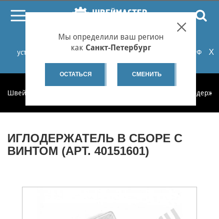
ПОИСК
Мы определили ваш регион
При проблемах с онлайн-оплатой заказов на сайте
как
Санкт-Петербург
X
установите российские сертификаты НУЦ Минцифры РФ
или используйте Яндекс.Браузер.
Подробнее...
ОСТАТЬСЯ
СМЕНИТЬ
Швеймастер
Запчасти
Запчасти по категориям
Иглодержа
ИГЛОДЕРЖАТЕЛЬ В СБОРЕ С
ВИНТОМ (АРТ. 40151601)