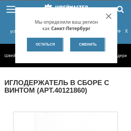
ПОИСК
Мы определили ваш регион
При проблемах с онлайн-оплатой заказов на сайте
как
Санкт-Петербург
X
установите российские сертификаты НУЦ Минцифры РФ
или используйте Яндекс.Браузер.
Подробнее...
ОСТАТЬСЯ
СМЕНИТЬ
Швеймастер
Запчасти
Запчасти по категориям
Иглодержа
ИГЛОДЕРЖАТЕЛЬ В СБОРЕ С
ВИНТОМ (АРТ.40121860)