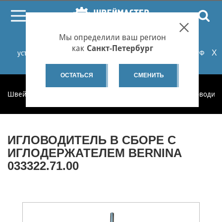
ПОИСК
Мы определили ваш регион
При проблемах с онлайн-оплатой заказов на сайте
как
Санкт-Петербург
X
установите российские сертификаты НУЦ Минцифры РФ
или используйте Яндекс.Браузер.
Подробнее...
ОСТАТЬСЯ
СМЕНИТЬ
Швеймастер
Запчасти
Запчасти по категориям
Игловодит
ИГЛОВОДИТЕЛЬ В СБОРЕ С
ИГЛОДЕРЖАТЕЛЕМ BERNINA
033322.71.00