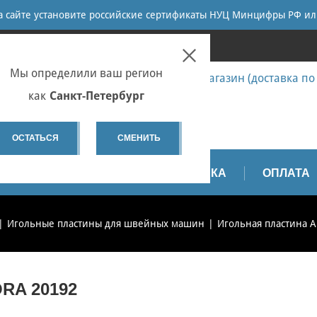
ПОИСК
на сайте установите российские сертификаты НУЦ Минцифры РФ ил
ПЕТЕРБУРГ
Мы определили ваш регион
7 (812) 655-67-58 Запчасти - интернет-магазин (доставка по
7 (812) 655-67-37 Ремонт
как
Санкт-Петербург
spb@sewservice.ru
ОСТАТЬСЯ
СМЕНИТЬ
АПЧАСТИ
ВИДЕО
ДОСТАВКА
ОПЛАТА
Игольные пластины для швейных машин
Игольная пластина A
RA 20192