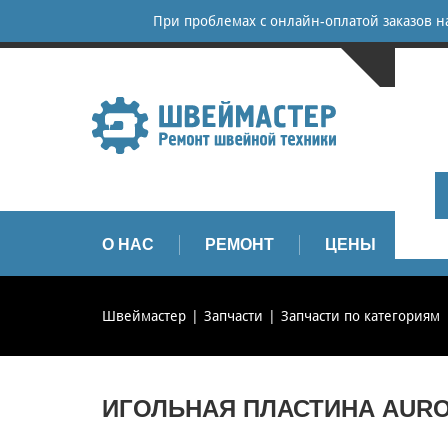
При проблемах с онлайн-оплатой заказов 
САНКТ-
+
+
info
О НАС
РЕМОНТ
ЦЕНЫ
З
Швеймастер
Запчасти
Запчасти по категориям
ИГОЛЬНАЯ ПЛАСТИНА AURO