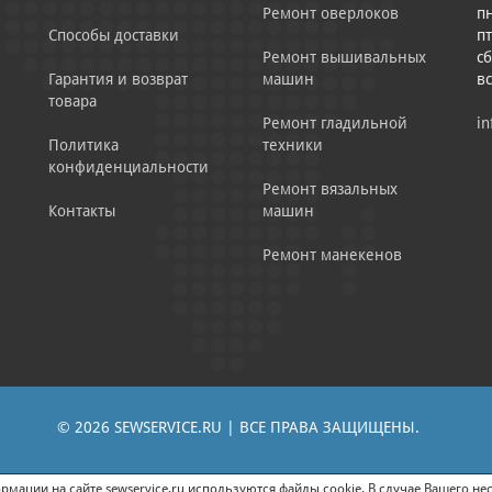
Ремонт оверлоков
пн
Способы доставки
пт
Ремонт вышивальных
сб
Гарантия и возврат
машин
в
товара
Ремонт гладильной
in
Политика
техники
конфиденциальности
Ремонт вязальных
Контакты
машин
Ремонт манекенов
© 2026 SEWSERVICE.RU | ВСЕ ПРАВА ЗАЩИЩЕНЫ.
|
ЕНИЕ РЕКЛАМНО-ИНФОРМАЦИОННЫХ МАТЕРИАЛОВ
СОГЛАСИЕ НА ОБРАБОТК
мации на сайте sewservice.ru используются файлы cookie. В случае Вашего нес