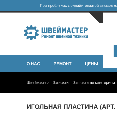
При проблемах с онлайн-оплатой заказов 
САНКТ-
+
+
info
О НАС
РЕМОНТ
ЦЕНЫ
З
Швеймастер
Запчасти
Запчасти по категориям
ИГОЛЬНАЯ ПЛАСТИНА (АРТ. 