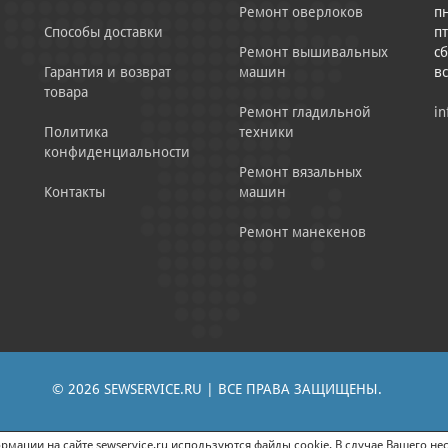
Ремонт оверлоков
пн
Способы доставки
пт
Ремонт вышивальных
сб
Гарантия и возврат
машин
в
товара
Ремонт гладильной
in
Политика
техники
конфиденциальности
Ремонт вязальных
Контакты
машин
Ремонт манекенов
© 2026 SEWSERVICE.RU | ВСЕ ПРАВА ЗАЩИЩЕНЫ.
|
ЕНИЕ РЕКЛАМНО-ИНФОРМАЦИОННЫХ МАТЕРИАЛОВ
СОГЛАСИЕ НА ОБРАБОТК
мации на сайте sewservice.ru используются файлы cookie. В случае Вашего нес