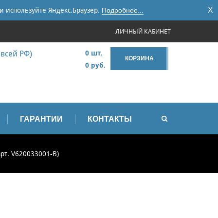
X
и используйте Яндекс.Браузер.
Подробнее...
ЛИЧНЫЙ КАБИНЕТ
 всей РФ)
0 шт.
КОРЗИНА
0 руб.
ГАРАНТИИ
КОНТАКТЫ
арт. V620033001-B)