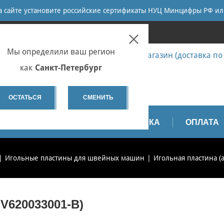
ПОИСК
на сайте установите российские сертификаты НУЦ Минцифры РФ ил
ПЕТЕРБУРГ
Мы определили ваш регион
7 (812) 655-67-58 Запчасти - интернет-магазин (доставка по
7 (812) 655-67-37 Ремонт
как
Санкт-Петербург
spb@sewservice.ru
ОСТАТЬСЯ
СМЕНИТЬ
АПЧАСТИ
ВИДЕО
ДОСТАВКА
ОПЛАТА
Игольные пластины для швейных машин
Игольная пластина (
V620033001-B)