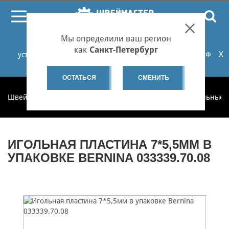
ПОИСК
Мы определили ваш регион
При проблемах с онлайн-оплатой заказов на сайте
как
Санкт-Петербург
X
установите российские сертификаты НУЦ Минцифры РФ
или используйте Яндекс.Браузер.
Подробнее...
ОСТАТЬСЯ
СМЕНИТЬ
Швеймастер
Запчасти
Запчасти по категориям
Игольные 
ИГОЛЬНАЯ ПЛАСТИНА 7*5,5ММ В
УПАКОВКЕ BERNINA 033339.70.08